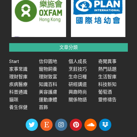
文章分類
Start
信仰園地
個人成長
奇聞異事
家事常識
寵物飼養
烹飪技巧
熱門話題
理財智庫
理財致富
生命日糧
生活智庫
疾病醫療
知識百科
研經講道
科技新知
科普通識
美容護膚
興趣時尚
葡萄酒
貓咪
運動康體
關係物語
靈修禱告
養生保健
首飾