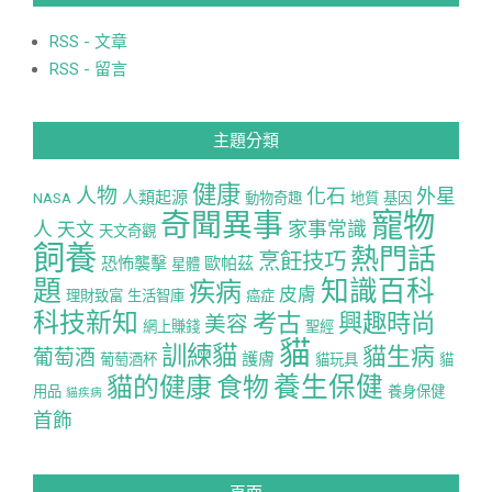
RSS - 文章
RSS - 留言
主題分類
健康
人物
化石
外星
人類起源
NASA
動物奇趣
地質
基因
寵物
奇聞異事
人
家事常識
天文
天文奇觀
飼養
熱門話
烹飪技巧
恐怖襲擊
歐帕茲
星體
題
知識百科
疾病
皮膚
理財致富
生活智庫
癌症
科技新知
考古
興趣時尚
美容
網上賺錢
聖經
貓
訓練貓
貓生病
葡萄酒
護膚
葡萄酒杯
貓玩具
貓
養生保健
貓的健康
食物
用品
養身保健
貓疾病
首飾