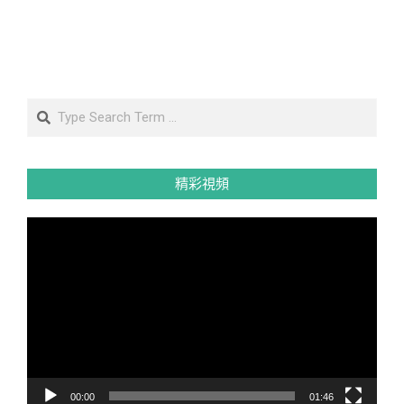
Search
精彩視頻
視
訊
播
放
器
00:00
01:46