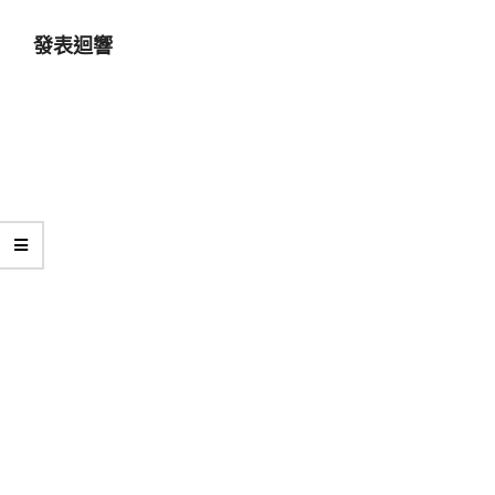
07-
發表迴響
03