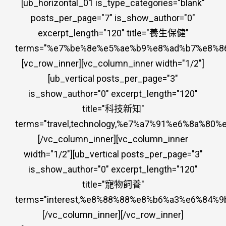
[ub_horizontal_01 is_type_categories="blank"
posts_per_page="7" is_show_author="0"
excerpt_length="120" title="養生保健"
terms="%e7%be%8e%e5%ae%b9%e8%ad%b7%e8%8
[vc_row_inner][vc_column_inner width="1/2"]
[ub_vertical posts_per_page="3"
is_show_author="0" excerpt_length="120"
title="科技新知"
terms="travel,technology,%e7%a7%91%e6%8a%80
[/vc_column_inner][vc_column_inner
width="1/2"][ub_vertical posts_per_page="3"
is_show_author="0" excerpt_length="120"
title="寵物飼養"
terms="interest,%e8%88%88%e8%b6%a3%e6%84%9
[/vc_column_inner][/vc_row_inner]