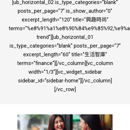
[ub_horizontal_02 is_type_categories="blank"
posts_per_page="7" is_show_author="0"
excerpt_length="120" title="興趣時尚"
terms="%e8%91%a1%e8%90%84%e9%85%92,%e9%a6
trend"][ub_horizontal_01
is_type_categories="blank" posts_per_page="7"
excerpt_length="60" title="生活智庫"
terms="finance"][/vc_column][vc_column
width="1/3"][vc_widget_sidebar
sidebar_id="sidebar-home"][/vc_column]
[/vc_row]