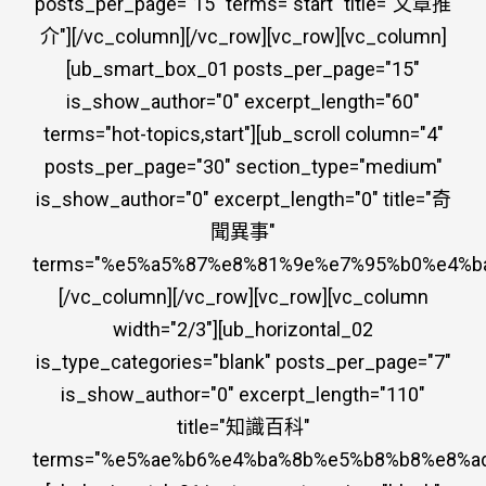
posts_per_page="15" terms="start" title="文章推
介"][/vc_column][/vc_row][vc_row][vc_column]
[ub_smart_box_01 posts_per_page="15"
is_show_author="0" excerpt_length="60"
terms="hot-topics,start"][ub_scroll column="4"
posts_per_page="30" section_type="medium"
is_show_author="0" excerpt_length="0" title="奇
聞異事"
terms="%e5%a5%87%e8%81%9e%e7%95%b0%e4%ba%
[/vc_column][/vc_row][vc_row][vc_column
width="2/3"][ub_horizontal_02
is_type_categories="blank" posts_per_page="7"
is_show_author="0" excerpt_length="110"
title="知識百科"
terms="%e5%ae%b6%e4%ba%8b%e5%b8%b8%e8%a