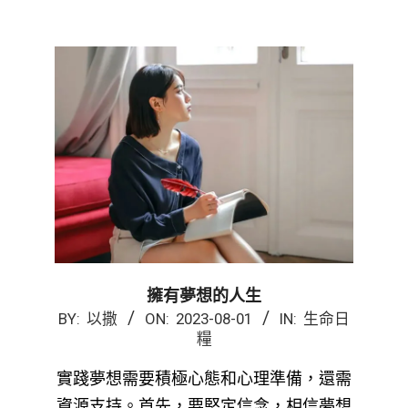
擁有夢想的人生
2023-
BY:
以撒
ON:
2023-08-01
IN:
生命日
糧
08-
01
實踐夢想需要積極心態和心理準備，還需
資源支持。首先，要堅定信念，相信夢想