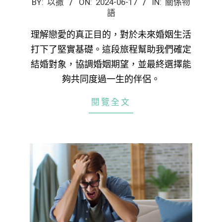
2024-
BY:
以撒
ON:
2024-06-17
IN:
關係物
語
06-
17
理解戀愛的真正目的，對於未來婚姻生活
打下了堅實基礎。這段旅程幫助我們確定
結婚對象，協調婚姻期望，並最終選擇能
夠共同度過一生的伴侶。
閱覽全文