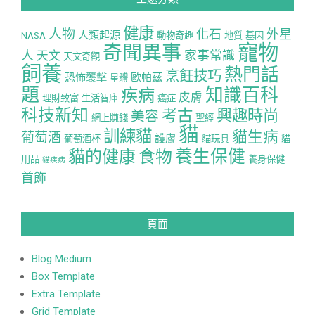
健康
人物
化石
外星
人類起源
NASA
動物奇趣
地質
基因
寵物
奇聞異事
人
家事常識
天文
天文奇觀
飼養
熱門話
烹飪技巧
恐怖襲擊
歐帕茲
星體
題
知識百科
疾病
皮膚
理財致富
生活智庫
癌症
科技新知
考古
興趣時尚
美容
網上賺錢
聖經
貓
訓練貓
貓生病
葡萄酒
護膚
葡萄酒杯
貓玩具
貓
養生保健
貓的健康
食物
用品
養身保健
貓疾病
首飾
頁面
Blog Medium
Box Template
Extra Template
Grid Template