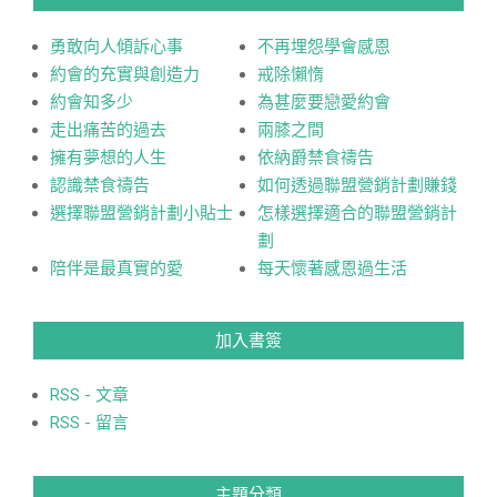
勇敢向人傾訴心事
不再埋怨學會感恩
約會的充實與創造力
戒除懶惰
約會知多少
為甚麼要戀愛約會
走出痛苦的過去
兩膝之間
擁有夢想的人生
依納爵禁食禱告
認識禁食禱告
如何透過聯盟營銷計劃賺錢
選擇聯盟營銷計劃小貼士
怎樣選擇適合的聯盟營銷計
劃
陪伴是最真實的愛
每天懷著感恩過生活
加入書簽
RSS - 文章
RSS - 留言
主題分類