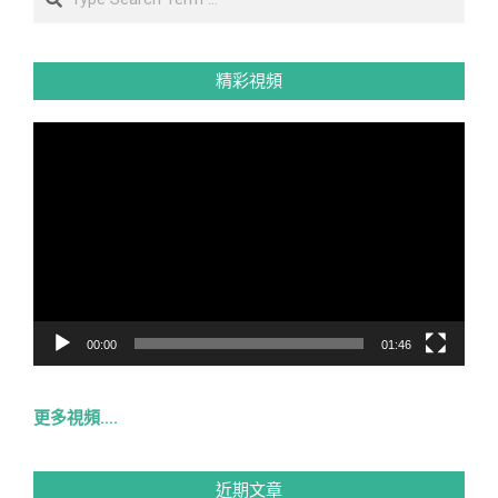
頁
精彩視頻
視
訊
播
放
器
00:00
01:46
更多視頻….
近期文章