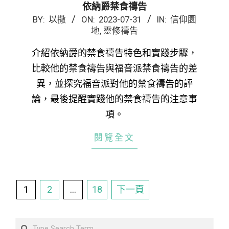
依納爵禁食禱告
2023-
BY:
以撒
ON:
2023-07-31
IN:
信仰園
地
,
靈修禱告
07-
31
介紹依納爵的禁食禱告特色和實踐步驟，
比較他的禁食禱告與福音派禁食禱告的差
異，並探究福音派對他的禁食禱告的評
論，最後提醒實踐他的禁食禱告的注意事
項。
閱覽全文
文
1
2
...
18
下一頁
章
分
Search