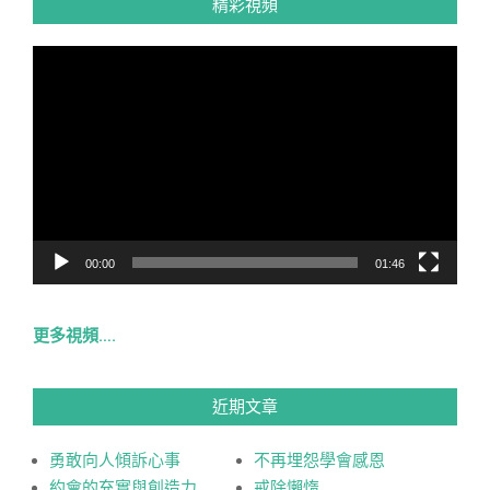
精彩視頻
視
訊
播
放
器
00:00
01:46
更多視頻….
近期文章
勇敢向人傾訴心事
不再埋怨學會感恩
約會的充實與創造力
戒除懶惰