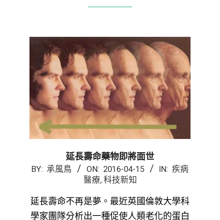
延長壽命藥物即將面世
2016-
BY:
承風鳥
ON:
2016-04-15
IN:
疾病
醫療
,
科技新知
04-
15
延長壽命不再是夢。最近英國倫敦大學科
學家團隊分析出一種促使人類老化的蛋白