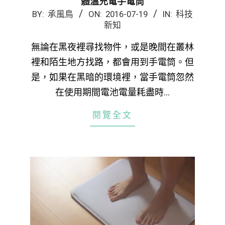
體溫充電手電筒
2016-
BY:
承風鳥
ON:
2016-07-19
IN:
科技
新知
07-
19
無論在黑夜裡尋找物件，或是晚間在叢林
裡和陌生地方找路，都會用到手電筒。但
是，如果在黑暗的環境裡，當手電筒忽然
在使用期間電池電量耗盡時…
閱覽全文