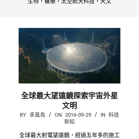
生物，醫療，太空航天科技，天文
全球最大望遠鏡探索宇宙外星
文明
2016-
BY:
承風鳥
ON:
2016-09-29
IN:
科技
新知
09-
29
全球最大射電望遠鏡，經過五年多的施工