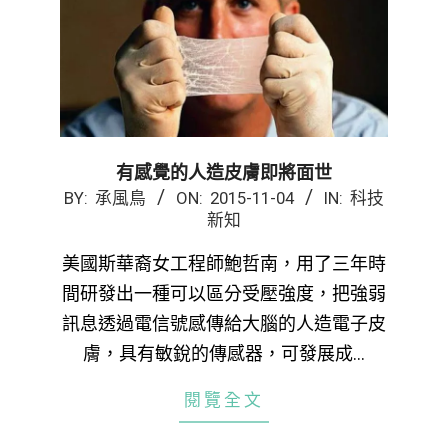
有感覺的人造皮膚即將面世
2015-
BY:
承風鳥
ON:
2015-11-04
IN:
科技
新知
11-
04
美國斯華裔女工程師鮑哲南，用了三年時
間研發出一種可以區分受壓強度，把強弱
訊息透過電信號感傳給大腦的人造電子皮
膚，具有敏銳的傳感器，可發展成…
閱覽全文