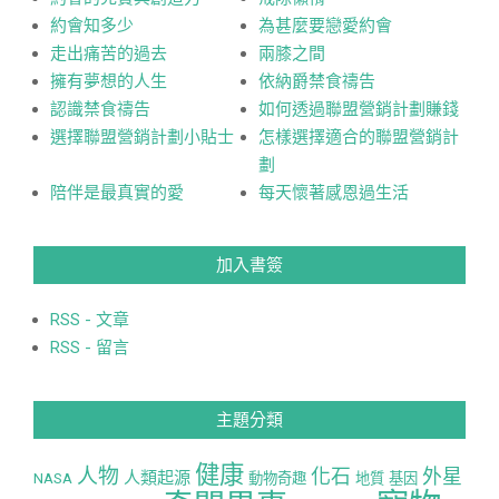
約會知多少
為甚麼要戀愛約會
走出痛苦的過去
兩膝之間
擁有夢想的人生
依納爵禁食禱告
認識禁食禱告
如何透過聯盟營銷計劃賺錢
選擇聯盟營銷計劃小貼士
怎樣選擇適合的聯盟營銷計
劃
陪伴是最真實的愛
每天懷著感恩過生活
加入書簽
RSS - 文章
RSS - 留言
主題分類
健康
人物
化石
外星
人類起源
NASA
動物奇趣
地質
基因