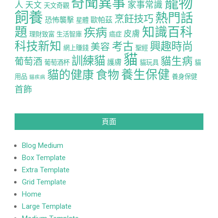
寵物
奇聞異事
人
家事常識
天文
天文奇觀
飼養
熱門話
烹飪技巧
恐怖襲擊
歐帕茲
星體
題
知識百科
疾病
皮膚
理財致富
生活智庫
癌症
科技新知
考古
興趣時尚
美容
網上賺錢
聖經
貓
訓練貓
貓生病
葡萄酒
護膚
葡萄酒杯
貓玩具
貓
養生保健
貓的健康
食物
用品
養身保健
貓疾病
首飾
頁面
Blog Medium
Box Template
Extra Template
Grid Template
Home
Large Template