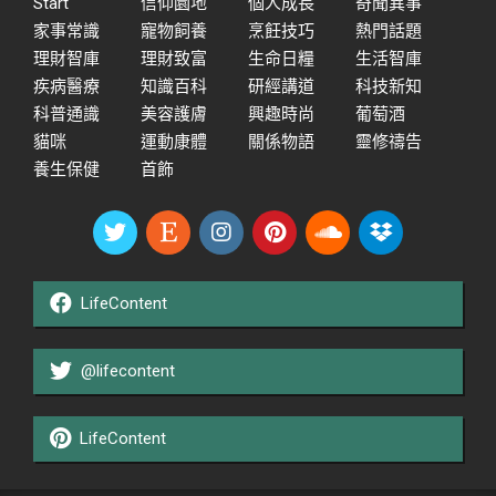
Start
信仰園地
個人成長
奇聞異事
家事常識
寵物飼養
烹飪技巧
熱門話題
理財智庫
理財致富
生命日糧
生活智庫
疾病醫療
知識百科
研經講道
科技新知
科普通識
美容護膚
興趣時尚
葡萄酒
貓咪
運動康體
關係物語
靈修禱告
養生保健
首飾
LifeContent
@lifecontent
LifeContent