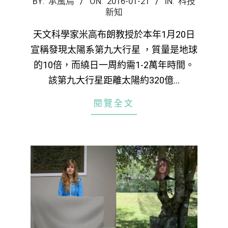
2016-
BY:
承風鳥
ON:
2016-01-21
IN:
科技
新知
01-
21
天文科學家米高布朗教授於本年1月20日
宣稱發現太陽系第九大行星 ，質量是地球
的10倍，而繞日一周約需1-2萬年時間。
該第九大行星距離太陽約320億…
閱覽全文