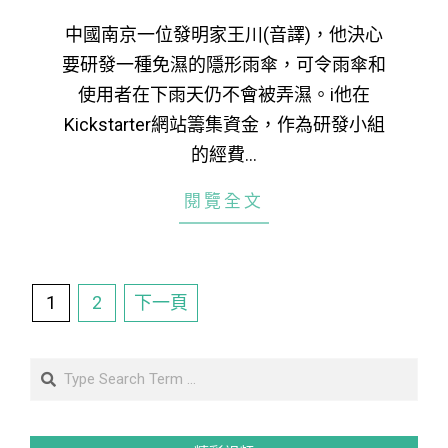
25
中國南京一位發明家王川(音譯)，他決心
要研發一種免濕的隱形雨傘，可令雨傘和
使用者在下雨天仍不會被弄濕。i他在
Kickstarter網站籌集資金，作為研發小組
的經費…
閱覽全文
文
1
2
下一頁
章
分
Search
頁