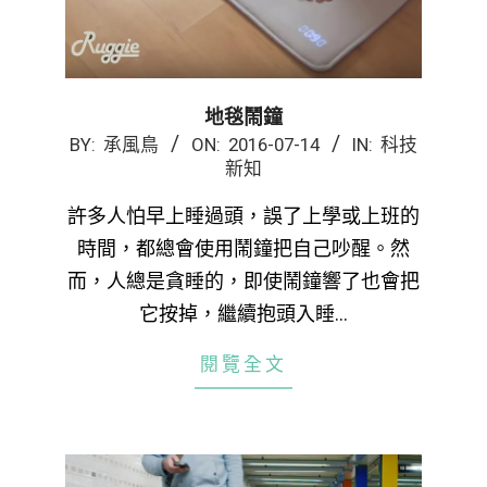
地毯鬧鐘
2016-
BY:
承風鳥
ON:
2016-07-14
IN:
科技
新知
07-
14
許多人怕早上睡過頭，誤了上學或上班的
時間，都總會使用鬧鐘把自己吵醒。然
而，人總是貪睡的，即使鬧鐘響了也會把
它按掉，繼續抱頭入睡…
閱覽全文