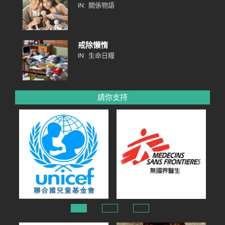
IN:
關係物語
戒除懶惰
IN:
生命日糧
請你支持