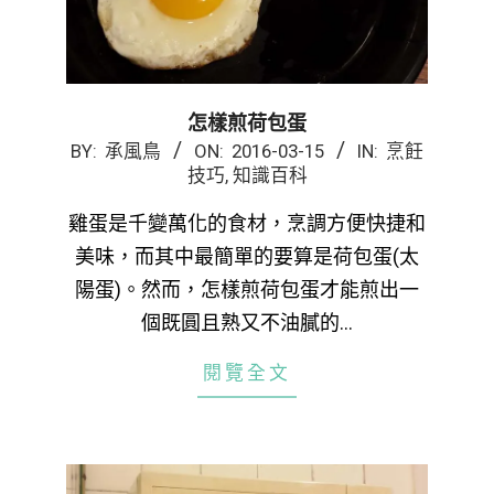
怎樣煎荷包蛋
2016-
BY:
承風鳥
ON:
2016-03-15
IN:
烹飪
技巧
,
知識百科
03-
15
雞蛋是千變萬化的食材，烹調方便快捷和
美味，而其中最簡單的要算是荷包蛋(太
陽蛋)。然而，怎樣煎荷包蛋才能煎出一
個既圓且熟又不油膩的…
閱覽全文