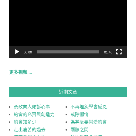
訊
播
放
器
00:00
01:46
更多視頻….
近期文章
勇敢向人傾訴心事
不再埋怨學會感恩
約會的充實與創造力
戒除懶惰
約會知多少
為甚麼要戀愛約會
走出痛苦的過去
兩膝之間