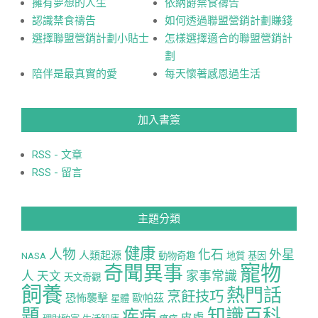
擁有夢想的人生
依納爵禁食禱告
認識禁食禱告
如何透過聯盟營銷計劃賺錢
選擇聯盟營銷計劃小貼士
怎樣選擇適合的聯盟營銷計
劃
陪伴是最真實的愛
每天懷著感恩過生活
加入書簽
RSS - 文章
RSS - 留言
主題分類
健康
人物
化石
外星
人類起源
NASA
動物奇趣
地質
基因
寵物
奇聞異事
人
家事常識
天文
天文奇觀
飼養
熱門話
烹飪技巧
恐怖襲擊
歐帕茲
星體
題
知識百科
疾病