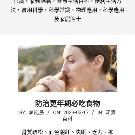
常識，家務錦囊，智慧生活百科，便利生活方
法，實用科學，科學常識，物理應用，科學應用
及家居貼士
防治更年期必吃食物
2023-
BY:
承風鳥
ON:
2023-03-17
IN:
知識
百科
03-
17
骨質疏松、面色潮紅、失眠、乏力、抑