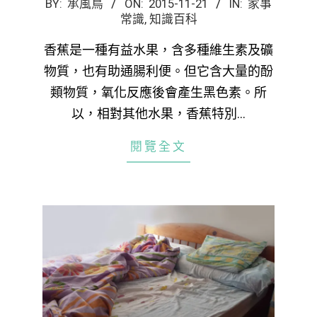
2015-
BY:
承風鳥
ON:
2015-11-21
IN:
家事
常識
,
知識百科
11-
21
香蕉是一種有益水果，含多種維生素及礦
物質，也有助通腸利便。但它含大量的酚
類物質，氧化反應後會產生黑色素。所
以，相對其他水果，香蕉特別…
閱覽全文