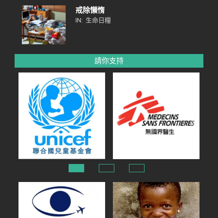
戒除懶惰
IN:
生命日糧
請你支持