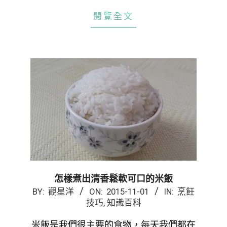
閱覽全文
怎樣煮出清香鬆軟可口的米飯
2015-
BY:
觀星洋
ON:
2015-11-01
IN:
烹飪
技巧
,
知識百科
11-
01
米飯是我們很主要的食物，每天我們都在