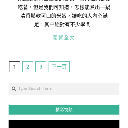
吃著，但是我們可知道，怎樣能煮出一鍋
清香鬆軟可口的米飯，讓吃的人內心滿
足，其中絕對有不少學問…
閱覽全文
文
1
2
3
下一頁
章
分
Search
頁
精彩視頻
視