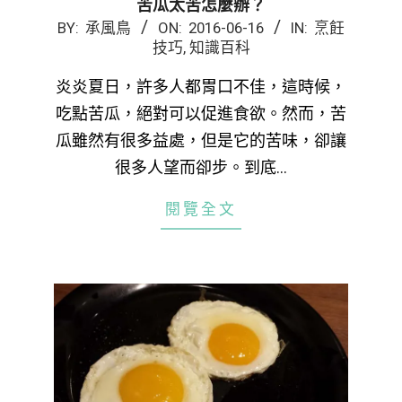
苦瓜太苦怎麼辦？
2016-
BY:
承風鳥
ON:
2016-06-16
IN:
烹飪
技巧
,
知識百科
06-
16
炎炎夏日，許多人都胃口不佳，這時候，
吃點苦瓜，絕對可以促進食欲。然而，苦
瓜雖然有很多益處，但是它的苦味，卻讓
很多人望而卻步。到底…
閱覽全文