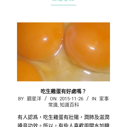
吃生雞蛋有好處嗎？
2015-
BY:
觀星洋
ON:
2015-11-26
IN:
家事
常識
,
知識百科
11-
26
有人認爲，吃生雞蛋有壯陽，潤肺及滋潤
嗓音功效。所以，有些人喜歡用開水加糖