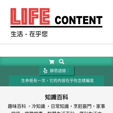
Skip
to
content
LIFE
CONTENT
SEARCH
Primary
Navigation
靜思語錄：
Menu
生命祇有一次，它的內容在乎你怎樣編寫
成功的關
知識百科
趣味百科 ，冷知識 ，日常知識，烹飪竅門，家事