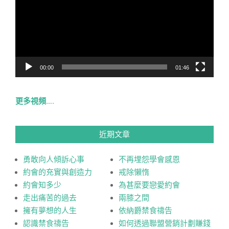
放
器
00:00
01:46
更多視頻….
近期文章
勇敢向人傾訴心事
不再埋怨學會感恩
約會的充實與創造力
戒除懶惰
約會知多少
為甚麼要戀愛約會
走出痛苦的過去
兩膝之間
擁有夢想的人生
依納爵禁食禱告
認識禁食禱告
如何透過聯盟營銷計劃賺錢