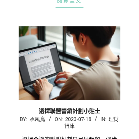
閱覽全文
選擇聯盟營銷計劃小貼士
2023-
BY:
承風鳥
ON:
2023-07-18
IN:
理財
智庫
07-
18