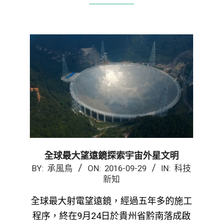
全球最大望遠鏡探索宇宙外星文明
2016-
BY:
承風鳥
ON:
2016-09-29
IN:
科技
新知
09-
29
全球最大射電望遠鏡，經過五年多的施工
程序，終在9月24日於貴州省黔南落成啟