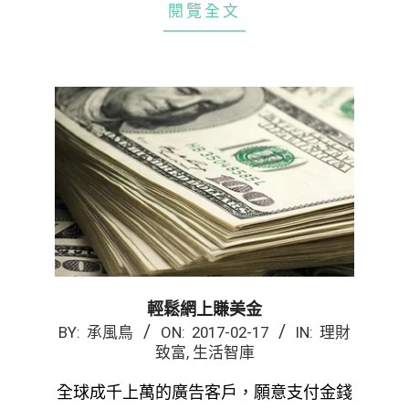
閱覽全文
輕鬆網上賺美金
2017-
BY:
承風鳥
ON:
2017-02-17
IN:
理財
致富
,
生活智庫
02-
17
全球成千上萬的廣告客戶，願意支付金錢