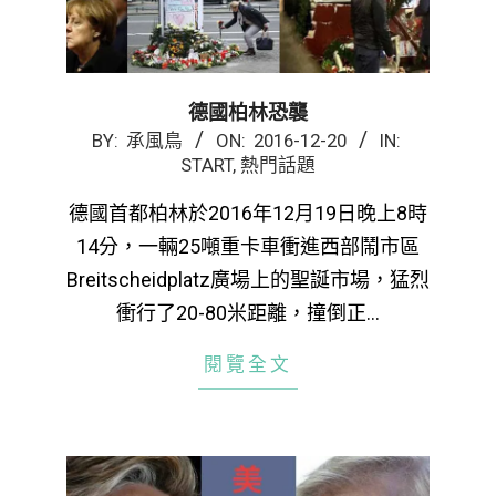
德國柏林恐襲
2016-
BY:
承風鳥
ON:
2016-12-20
IN:
START
,
熱門話題
12-
20
德國首都柏林於2016年12月19日晚上8時
14分，一輛25噸重卡車衝進西部鬧市區
Breitscheidplatz廣場上的聖誕市場，猛烈
衝行了20-80米距離，撞倒正…
閱覽全文