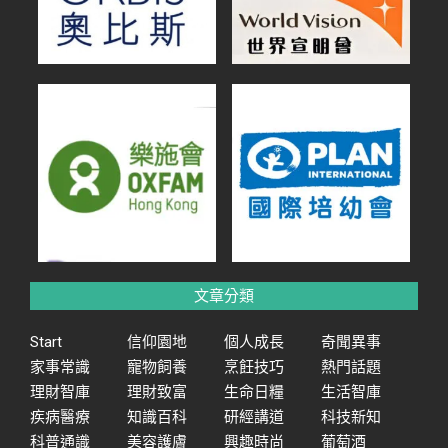
文章分類
Start
信仰園地
個人成長
奇聞異事
家事常識
寵物飼養
烹飪技巧
熱門話題
理財智庫
理財致富
生命日糧
生活智庫
疾病醫療
知識百科
研經講道
科技新知
科普通識
美容護膚
興趣時尚
葡萄酒