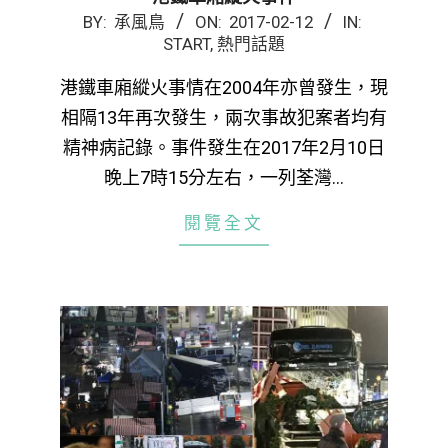
2017-
BY:
承風鳥
ON:
2017-02-12
IN:
START
,
熱門話題
02-
12
港鐵車廂縱火事情在2004年亦曾發生，現
相隔13年再次發生，兩次事故犯案者均有
精神病記錄。事件發生在2017年2月10日
晚上7時15分左右，一列荃灣…
閱覽全文