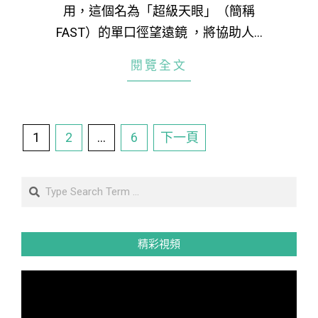
用，這個名為「超級天眼」（簡稱
FAST）的單口徑望遠鏡 ，將協助人…
閱覽全文
文
1
2
...
6
下一頁
章
分
Search
頁
精彩視頻
視
訊
播