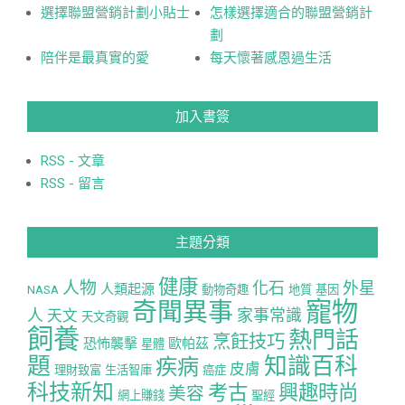
選擇聯盟營銷計劃小貼士
怎樣選擇適合的聯盟營銷計
劃
陪伴是最真實的愛
每天懷著感恩過生活
加入書簽
RSS - 文章
RSS - 留言
主題分類
健康
人物
化石
外星
人類起源
NASA
動物奇趣
地質
基因
寵物
奇聞異事
人
家事常識
天文
天文奇觀
飼養
熱門話
烹飪技巧
恐怖襲擊
歐帕茲
星體
題
知識百科
疾病
皮膚
理財致富
生活智庫
癌症
科技新知
考古
興趣時尚
美容
網上賺錢
聖經