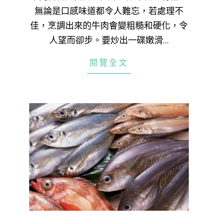
無論是口感味道都令人難忘，若處理不
佳，烹調出來的牛肉會變粗糙和硬化，令
人望而卻步。要炒出一碟嫩滑…
閱覽全文