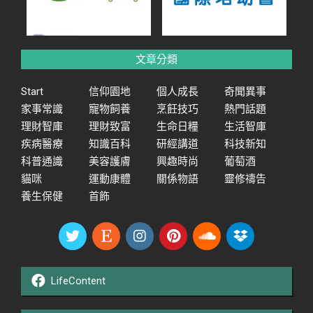
文章分類
Start
信仰園地
個人成長
奇聞異事
家事常識
寵物飼養
烹飪技巧
熱門話題
理財智庫
理財致富
生命日糧
生活智庫
疾病醫療
知識百科
研經講道
科技新知
科普通識
美容護膚
興趣時尚
葡萄酒
貓咪
運動康體
關係物語
靈修禱告
養生保健
首飾
LifeContent