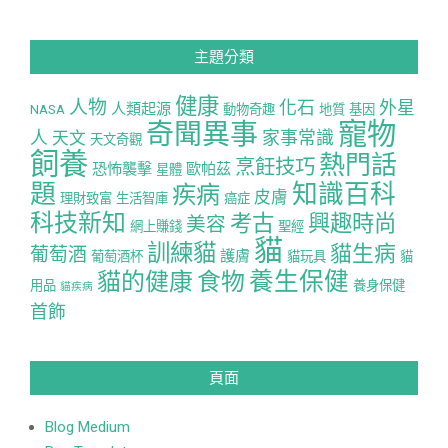
主題分類
健康
人物
化石
外星
人類起源
NASA
動物奇趣
地質
基因
寵物
奇聞異事
人
家事常識
天文
天文奇觀
飼養
熱門話
烹飪技巧
恐怖襲擊
歐帕茲
星體
題
知識百科
疾病
皮膚
理財致富
生活智庫
癌症
科技新知
考古
興趣時尚
美容
網上賺錢
聖經
貓
訓練貓
貓生病
葡萄酒
護膚
葡萄酒杯
貓玩具
貓
養生保健
貓的健康
食物
用品
養身保健
貓疾病
首飾
頁面
Blog Medium