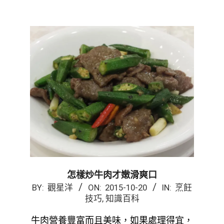
怎樣炒牛肉才嫩滑爽口
2015-
BY:
觀星洋
ON:
2015-10-20
IN:
烹飪
技巧
,
知識百科
10-
20
牛肉營養豐富而且美味，如果處理得宜，