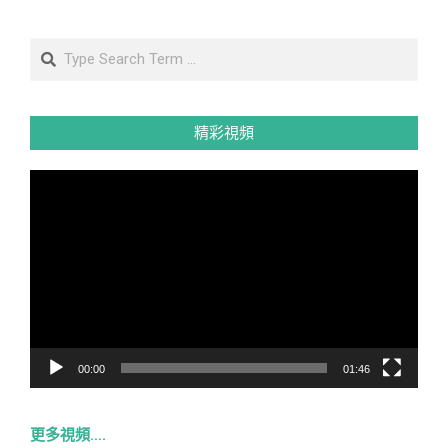
Search
精彩視頻
視
訊
播
放
器
00:00
01:46
更多視頻….