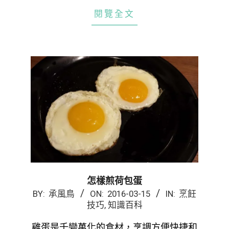
閱覽全文
怎樣煎荷包蛋
2016-
BY:
承風鳥
ON:
2016-03-15
IN:
烹飪
技巧
,
知識百科
03-
15
雞蛋是千變萬化的食材，烹調方便快捷和