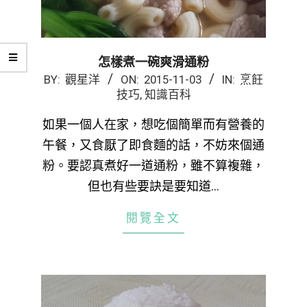
怎樣煮一碗爽滑通粉
2015-
BY:
觀星洋
ON:
2015-11-03
IN:
烹飪
技巧
,
知識百科
11-
03
如果一個人在家，想吃個簡單而有營養的
午餐，又食厭了即食麵的話，不妨來個通
粉。要認真煮好一道通粉，雖不算複雜，
但也有些要訣是要知道…
閱覽全文