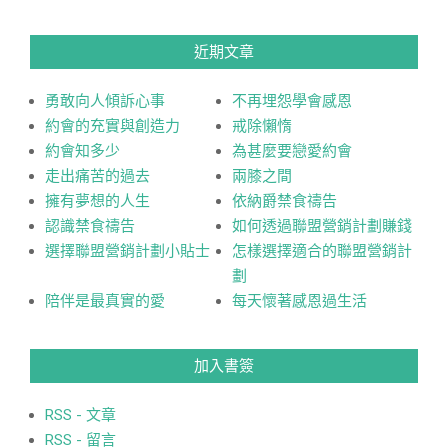
近期文章
勇敢向人傾訴心事
不再埋怨學會感恩
約會的充實與創造力
戒除懶惰
約會知多少
為甚麼要戀愛約會
走出痛苦的過去
兩膝之間
擁有夢想的人生
依納爵禁食禱告
認識禁食禱告
如何透過聯盟營銷計劃賺錢
選擇聯盟營銷計劃小貼士
怎樣選擇適合的聯盟營銷計
劃
陪伴是最真實的愛
每天懷著感恩過生活
加入書簽
RSS - 文章
RSS - 留言