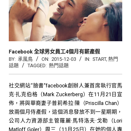
Facebook 全球男女員工4個月有薪產假
BY:
承風鳥
ON:
2015-12-03
IN:
START
,
熱門
話題
TAGGED:
熱門話題
社交網站“臉書”facebook創辦人兼首席執行官馬
克·扎克伯格（Mark Zuckerberg）在11月21日宣
佈，將與華裔妻子普莉希拉·陳（Priscilla Chan）
放兩個月侍產假，這個消息發放不到一星期期，
公司人力資源部主管羅麗·馬特洛夫·戈勒（Lori
Matloff Goler）周三（11月25日）在她的個人專