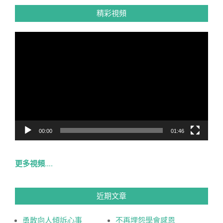
精彩視頻
視
訊
播
放
器
00:00
01:46
更多視頻….
近期文章
勇敢向人傾訴心事
不再埋怨學會感恩