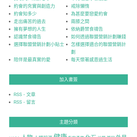
約會的充實與創造力
戒除懶惰
約會知多少
為甚麼要戀愛約會
走出痛苦的過去
兩膝之間
擁有夢想的人生
依納爵禁食禱告
認識禁食禱告
如何透過聯盟營銷計劃賺錢
選擇聯盟營銷計劃小貼士
怎樣選擇適合的聯盟營銷計
劃
陪伴是最真實的愛
每天懷著感恩過生活
加入書簽
RSS - 文章
RSS - 留言
主題分類