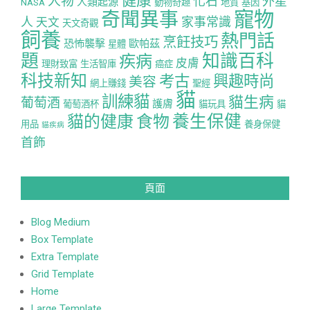
健康
人物
化石
外星
人類起源
NASA
動物奇趣
地質
基因
寵物
奇聞異事
人
家事常識
天文
天文奇觀
飼養
熱門話
烹飪技巧
恐怖襲擊
歐帕茲
星體
題
知識百科
疾病
皮膚
理財致富
生活智庫
癌症
科技新知
考古
興趣時尚
美容
網上賺錢
聖經
貓
訓練貓
貓生病
葡萄酒
護膚
葡萄酒杯
貓玩具
貓
養生保健
貓的健康
食物
用品
養身保健
貓疾病
首飾
頁面
Blog Medium
Box Template
Extra Template
Grid Template
Home
Large Template