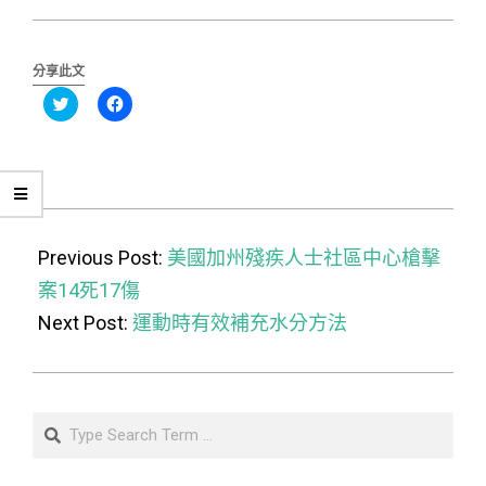
分享此文
分
按
享
一
到
下
Twitter(在
以
新
分
視
享
窗
至
中
Facebook(在
開
新
2015-
啟)
視
窗
12-
Previous Post:
中
美國加州殘疾人士社區中心槍擊
開
啟)
03
案14死17傷
Next Post:
運動時有效補充水分方法
Search