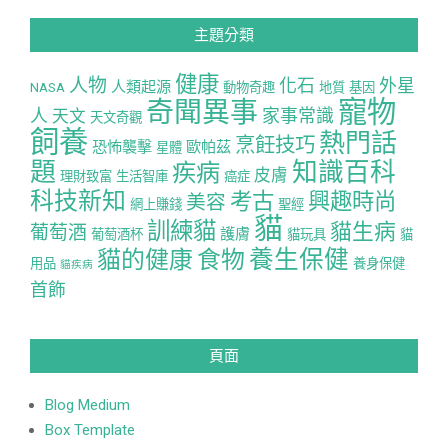
主題分類
健康
人物
化石
外星
人類起源
NASA
動物奇趣
地質
基因
寵物
奇聞異事
人
家事常識
天文
天文奇觀
飼養
熱門話
烹飪技巧
恐怖襲擊
歐帕茲
星體
題
知識百科
疾病
皮膚
理財致富
生活智庫
癌症
科技新知
考古
興趣時尚
美容
網上賺錢
聖經
貓
訓練貓
貓生病
葡萄酒
護膚
葡萄酒杯
貓玩具
貓
養生保健
貓的健康
食物
用品
養身保健
貓疾病
首飾
頁面
Blog Medium
Box Template