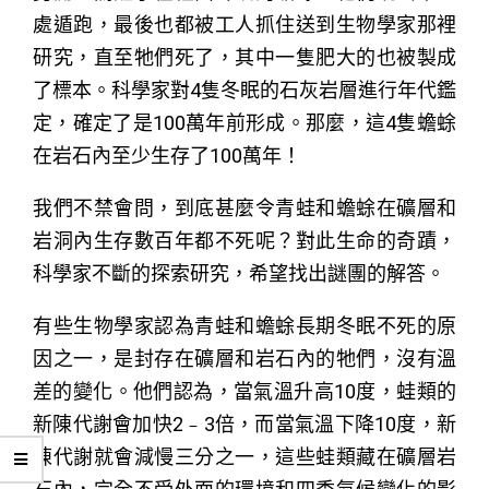
處遁跑，最後也都被工人抓住送到生物學家那裡
研究，直至牠們死了，其中一隻肥大的也被製成
了標本。科學家對4隻冬眠的石灰岩層進行年代鑑
定，確定了是100萬年前形成。那麼，這4隻蟾蜍
在岩石內至少生存了100萬年！
我們不禁會問，到底甚麼令青蛙和蟾蜍在礦層和
岩洞內生存數百年都不死呢？對此生命的奇蹟，
科學家不斷的探索研究，希望找出謎團的解答。
有些生物學家認為青蛙和蟾蜍長期冬眠不死的原
因之一，是封存在礦層和岩石內的牠們，沒有溫
差的變化。他們認為，當氣溫升高10度，蛙類的
新陳代謝會加快2﹣3倍，而當氣溫下降10度，新
陳代謝就會減慢三分之一，這些蛙類藏在礦層岩