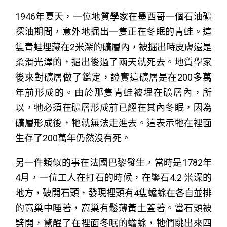
1946年夏天，一位地質學家在墨西哥一個石油礦
探油期間，意外地掘出一隻正在冬眠的青蛙。這
隻青蛙埋藏在2米深的礦層內，被掘出時皮膚還是
柔滑光澤的，掘出後過了兩天就死去。地質學家
後來對礦層做了鑑定，證實這礦層是在200多萬
年前形成的。由於那隻青蛙被埋在礦層內，所
以，牠必須在礦層形成前已經在其內冬眠，因為
礦層形成後，牠就無法走進去。這表示牠在裡面
生存了200萬年仍然沒有死。
另一件類似的事在法國巴黎發生，當時是1782年
4月，一位工人在打石的時候，在鐅石4.2 米深的
地方，破開石頭，發現裡頭有4隻蟾蜍在各自並排
的窩巢中睡著，窩巢有鬆薄黃土蓋著。當石頭被
劈開，驚醒了在裡面冬眠的蟾蜍，牠們跳出來四