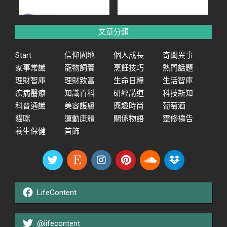
文章分類
Start
信仰園地
個人成長
奇聞異事
家事常識
寵物飼養
烹飪技巧
熱門話題
理財智庫
理財致富
生命日糧
生活智庫
疾病醫療
知識百科
研經講道
科技新知
科普通識
美容護膚
興趣時尚
葡萄酒
貓咪
運動康體
關係物語
靈修禱告
養生保健
首飾
LifeContent
@lifecontent