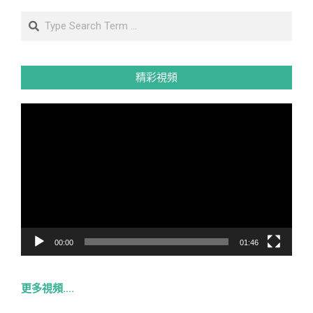
Search
精彩視頻
視
訊
播
放
器
00:00
01:46
更多視頻….