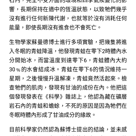
石內，完全不受外面的環境和四季氣候變化的影
響，長期保持在適中的恆溫狀態，以致牠們幾乎
沒有進行任何新陳代謝，也就等於沒有消耗任何
能量，即使長期沒有進食也不會死亡。
生物學家蘇曼德博士進行多項實驗，把幾隻將進
入冬眠的青蛙降溫，他發現青蛙在零下2時體內水
分開始冰，而當溫度到達零下6，青蛙體內大約
30﹪的水會結成冰。青蛙在零下6的情況維持一
星期，之後慢慢升溫解凍，青蛙竟然活起來。檢
查牠們的肌肉，發現有甘油的成份在內。他把這
個發現發表在《科學》雜誌上，他認為藏在礦層
岩石內的青蛙和蟾蜍，不死的原因是因為牠們在
冬眠時體內形成了甘油成分的緣故。
目前科學家仍然認為蘇博士提出的結論，並未感