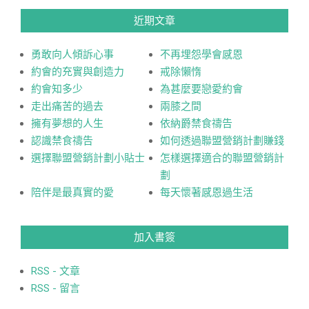
近期文章
勇敢向人傾訴心事
不再埋怨學會感恩
約會的充實與創造力
戒除懶惰
約會知多少
為甚麼要戀愛約會
走出痛苦的過去
兩膝之間
擁有夢想的人生
依納爵禁食禱告
認識禁食禱告
如何透過聯盟營銷計劃賺錢
選擇聯盟營銷計劃小貼士
怎樣選擇適合的聯盟營銷計
劃
陪伴是最真實的愛
每天懷著感恩過生活
加入書簽
RSS - 文章
RSS - 留言