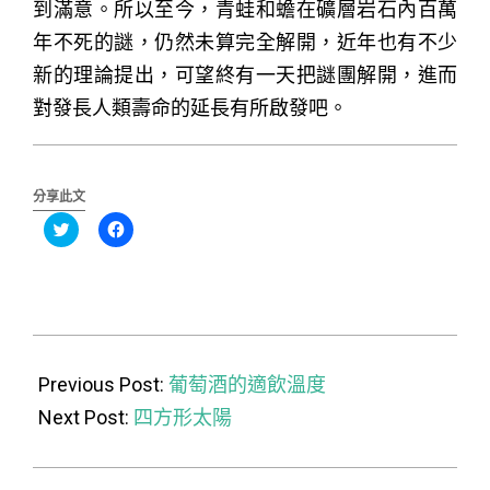
到滿意。所以至今，青蛙和蟾在礦層岩石內百萬
年不死的謎，仍然未算完全解開，近年也有不少
新的理論提出，可望終有一天把謎團解開，進而
對發長人類壽命的延長有所啟發吧。
分享此文
分
按
享
一
到
下
Twitter(在
以
新
分
視
享
窗
至
中
Facebook(在
開
新
2015-
啟)
視
窗
08-
Previous Post:
中
葡萄酒的適飲溫度
開
啟)
21
Next Post:
四方形太陽