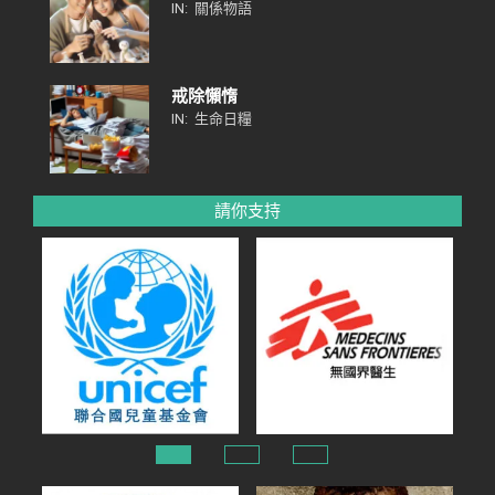
IN:
關係物語
戒除懶惰
IN:
生命日糧
請你支持