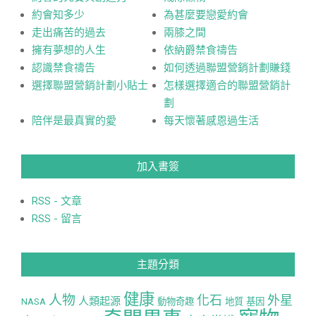
約會知多少
為甚麼要戀愛約會
走出痛苦的過去
兩膝之間
擁有夢想的人生
依納爵禁食禱告
認識禁食禱告
如何透過聯盟營銷計劃賺錢
選擇聯盟營銷計劃小貼士
怎樣選擇適合的聯盟營銷計
劃
陪伴是最真實的愛
每天懷著感恩過生活
加入書簽
RSS - 文章
RSS - 留言
主題分類
健康
人物
化石
外星
人類起源
NASA
動物奇趣
地質
基因