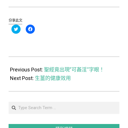
分享此文
分
按
享
一
到
下
Twitter(在
以
新
分
視
享
窗
至
中
Facebook(在
開
新
2015-
啟)
視
窗
10-
Previous Post:
中
聖經竟出現”可姦淫“字眼！
開
啟)
25
Next Post:
生薑的健康效用
Search