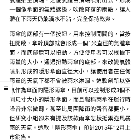
氣體推至頂端，之後氣體由頂端噴射出去，形成
一個像傘面的氣體遮篷，吹散降落的雨點，讓人
體在下雨天仍能滴水不沾，完全保持乾爽。
雨傘的底部有一個按鈕，用來控制開關的，當按
扭開啟，傘幹頂部就會形成一個1米直徑的氣體傘
面，而底部還可以扭動，方便使用者可以根據下
雨量的大小，通過扭動雨傘的底部，來改變氣體
噴射形成的隱形傘面直徑大小，讓使用者在任何
雨量的天氣下都不會被雨水淋濕。這款創新以空
氣作為傘面的隱形雨傘，目前可以控制形成3個不
同尺寸大小的隱形傘面，而且報稱雨傘在運行時
噪音非常微弱，甚至比周圍降雨的聲音都要小，
但研究小組卻未有提及該款雨傘怎樣抵禦強風暴
雨的天氣。這款「隱形雨傘」預計2015年12月上
市銷售。