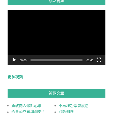
精彩視頻
視
訊
播
放
器
00:00
01:46
更多視頻….
近期文章
勇敢向人傾訴心事
不再埋怨學會感恩
約會的充實與創造力
戒除懶惰