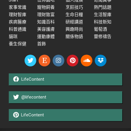
Start
信仰園地
個人成長
奇聞異事
家事常識
寵物飼養
烹飪技巧
熱門話題
理財智庫
理財致富
生命日糧
生活智庫
疾病醫療
知識百科
研經講道
科技新知
科普通識
美容護膚
興趣時尚
葡萄酒
貓咪
運動康體
關係物語
靈修禱告
養生保健
首飾
LifeContent
@lifecontent
LifeContent