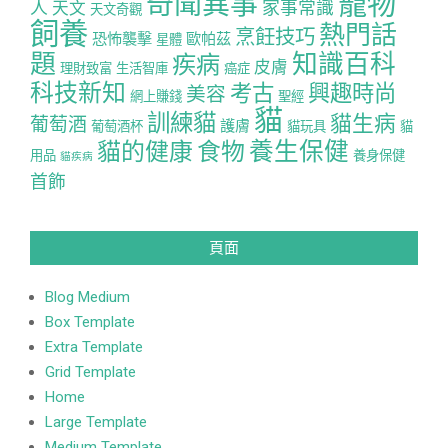
寵物
奇聞異事
人
家事常識
天文
天文奇觀
飼養
熱門話
烹飪技巧
恐怖襲擊
歐帕茲
星體
題
知識百科
疾病
皮膚
理財致富
生活智庫
癌症
科技新知
考古
興趣時尚
美容
網上賺錢
聖經
貓
訓練貓
貓生病
葡萄酒
護膚
葡萄酒杯
貓玩具
貓
養生保健
貓的健康
食物
用品
養身保健
貓疾病
首飾
頁面
Blog Medium
Box Template
Extra Template
Grid Template
Home
Large Template
Medium Template