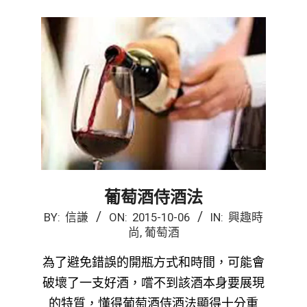
葡萄酒侍酒法
2015-
BY:
信謙
ON:
2015-10-06
IN:
興趣時
尚
,
葡萄酒
10-
06
為了避免錯誤的開瓶方式和時間，可能會
破壞了一支好酒，嚐不到該酒本身要展現
的特質，懂得葡萄酒侍酒法顯得十分重