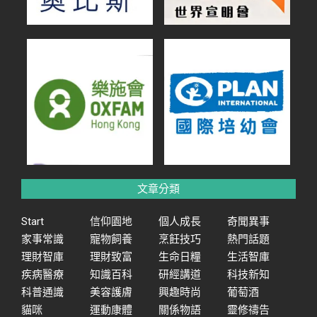
文章分類
Start
信仰園地
個人成長
奇聞異事
家事常識
寵物飼養
烹飪技巧
熱門話題
理財智庫
理財致富
生命日糧
生活智庫
疾病醫療
知識百科
研經講道
科技新知
科普通識
美容護膚
興趣時尚
葡萄酒
貓咪
運動康體
關係物語
靈修禱告