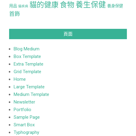
養生保健
貓的健康
食物
用品
養身保健
貓疾病
首飾
頁面
Blog Medium
Box Template
Extra Template
Grid Template
Home
Large Template
Medium Template
Newsletter
Portfolio
Sample Page
Smart Box
Typhography