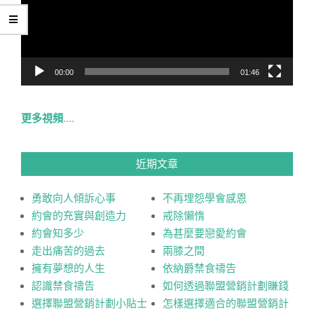
器
00:00
01:46
更多視頻….
近期文章
勇敢向人傾訴心事
不再埋怨學會感恩
約會的充實與創造力
戒除懶惰
約會知多少
為甚麼要戀愛約會
走出痛苦的過去
兩膝之間
擁有夢想的人生
依納爵禁食禱告
認識禁食禱告
如何透過聯盟營銷計劃賺錢
選擇聯盟營銷計劃小貼士
怎樣選擇適合的聯盟營銷計