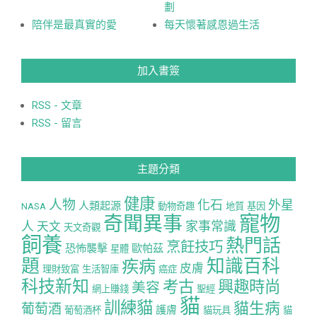
劃
陪伴是最真實的愛
每天懷著感恩過生活
加入書簽
RSS - 文章
RSS - 留言
主題分類
健康
人物
化石
外星
人類起源
NASA
動物奇趣
地質
基因
寵物
奇聞異事
人
家事常識
天文
天文奇觀
飼養
熱門話
烹飪技巧
恐怖襲擊
歐帕茲
星體
題
知識百科
疾病
皮膚
理財致富
生活智庫
癌症
科技新知
考古
興趣時尚
美容
網上賺錢
聖經
貓
訓練貓
貓生病
葡萄酒
護膚
葡萄酒杯
貓玩具
貓