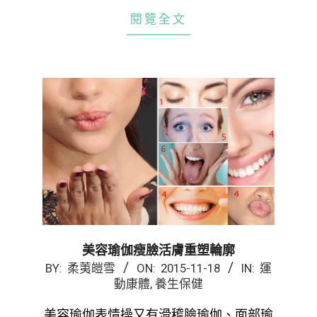
閱覽全文
美容瑜伽瘦臉活膚重塑輪廓
2015-
BY:
柔荑皚雪
ON:
2015-11-18
IN:
運
動康體
,
養生保健
11-
18
美容瑜伽表情操又有滑稽臉瑜伽、面部瑜