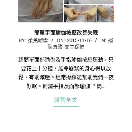
簡單手面瑜伽按壓改善失眠
2015-
BY:
柔荑皚雪
ON:
2015-11-16
IN:
運
動康體
,
養生保健
11-
16
超簡單面部瑜伽及手指瑜伽按壓運動，只
要花上十分鐘，能令崩緊的身心得以放
鬆，有助減壓。經常操練能幫助我們一夜
好眠。何謂手指及面部瑜伽 ？簡…
閱覽全文