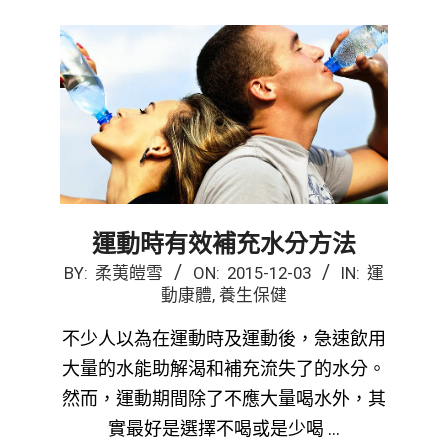
運動時有效補充水分方法
2015-
BY:
柔荑皚雪
ON:
2015-12-03
IN:
運
動康體
,
養生保健
12-
03
不少人以為在運動時及運動後，急速飲用
大量的水能助解渴和補充流失了的水分。
然而，運動期間除了不應大量喝水外，其
實最好是選擇不喝或是少喝 …