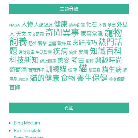
主題分類
健康
人物
化石
外星
人類起源
NASA
動物奇趣
地質
基因
寵物
奇聞異事
人
家事常識
天文
天文奇觀
飼養
熱門話
烹飪技巧
恐怖襲擊
歐帕茲
星體
題
知識百科
疾病
皮膚
理財致富
生活智庫
癌症
科技新知
考古
興趣時尚
美容
網上賺錢
聖經
貓
訓練貓
貓生病
葡萄酒
護膚
葡萄酒杯
貓玩具
貓
養生保健
貓的健康
食物
用品
養身保健
貓疾病
首飾
頁面
Blog Medium
Box Template