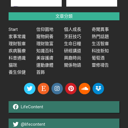
文章分類
Start
信仰園地
個人成長
奇聞異事
家事常識
寵物飼養
烹飪技巧
熱門話題
理財智庫
理財致富
生命日糧
生活智庫
疾病醫療
知識百科
研經講道
科技新知
科普通識
美容護膚
興趣時尚
葡萄酒
貓咪
運動康體
關係物語
靈修禱告
養生保健
首飾
LifeContent
@lifecontent