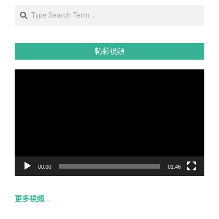
Search
精彩視頻
視
訊
播
放
器
00:00
01:46
更多視頻….