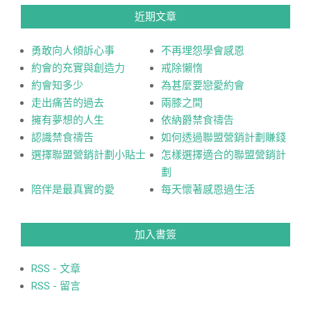
近期文章
勇敢向人傾訴心事
不再埋怨學會感恩
約會的充實與創造力
戒除懶惰
約會知多少
為甚麼要戀愛約會
走出痛苦的過去
兩膝之間
擁有夢想的人生
依納爵禁食禱告
認識禁食禱告
如何透過聯盟營銷計劃賺錢
選擇聯盟營銷計劃小貼士
怎樣選擇適合的聯盟營銷計
劃
陪伴是最真實的愛
每天懷著感恩過生活
加入書簽
RSS - 文章
RSS - 留言