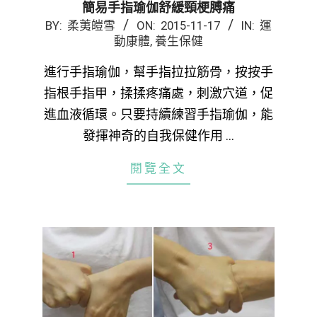
簡易手指瑜伽舒緩頸梗膊痛
2015-
BY:
柔荑皚雪
ON:
2015-11-17
IN:
運
動康體
,
養生保健
11-
17
進行手指瑜伽，幫手指拉拉筋骨，按按手
指根手指甲，揉揉疼痛處，刺激穴道，促
進血液循環。只要持續練習手指瑜伽，能
發揮神奇的自我保健作用 …
閱覽全文