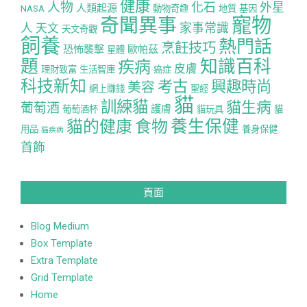
健康
人物
化石
外星
人類起源
NASA
動物奇趣
地質
基因
寵物
奇聞異事
人
家事常識
天文
天文奇觀
飼養
熱門話
烹飪技巧
恐怖襲擊
歐帕茲
星體
題
知識百科
疾病
皮膚
理財致富
生活智庫
癌症
科技新知
考古
興趣時尚
美容
網上賺錢
聖經
貓
訓練貓
貓生病
葡萄酒
護膚
葡萄酒杯
貓玩具
貓
養生保健
貓的健康
食物
用品
養身保健
貓疾病
首飾
頁面
Blog Medium
Box Template
Extra Template
Grid Template
Home