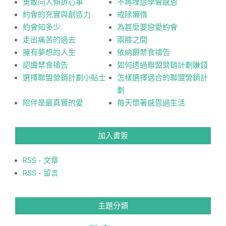
勇敢向人傾訴心事
不再埋怨學會感恩
約會的充實與創造力
戒除懶惰
約會知多少
為甚麼要戀愛約會
走出痛苦的過去
兩膝之間
擁有夢想的人生
依納爵禁食禱告
認識禁食禱告
如何透過聯盟營銷計劃賺錢
選擇聯盟營銷計劃小貼士
怎樣選擇適合的聯盟營銷計
劃
陪伴是最真實的愛
每天懷著感恩過生活
加入書簽
RSS - 文章
RSS - 留言
主題分類