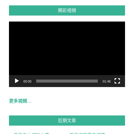
精彩視頻
視
訊
播
放
器
00:00
01:46
更多視頻….
近期文章