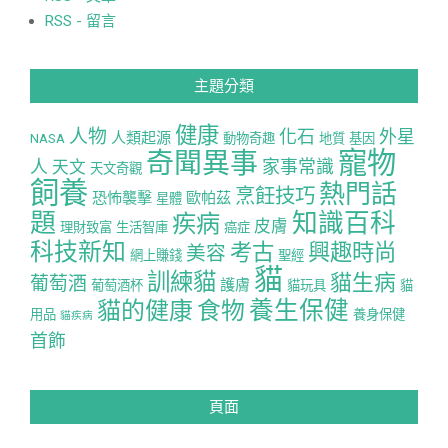
RSS - 留言
主題分類
健康
人物
化石
外星
人類起源
NASA
動物奇趣
地質
基因
寵物
奇聞異事
人
家事常識
天文
天文奇觀
飼養
熱門話
烹飪技巧
恐怖襲擊
歐帕茲
星體
題
知識百科
疾病
皮膚
理財致富
生活智庫
癌症
科技新知
考古
興趣時尚
美容
網上賺錢
聖經
貓
訓練貓
貓生病
葡萄酒
護膚
葡萄酒杯
貓玩具
貓
養生保健
貓的健康
食物
用品
養身保健
貓疾病
首飾
頁面