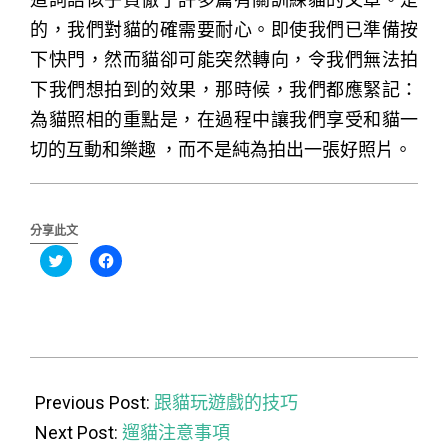
的，我們對貓的確需要耐心。即使我們已準備按
下快門，然而貓卻可能突然轉向，令我們無法拍
下我們想拍到的效果，那時候，我們都應緊記：
為貓照相的重點是，在過程中讓我們享受和貓一
切的互動和樂趣 ，而不是純為拍出一張好照片。
分享此文
分
按
享
一
到
下
Twitter(在
以
新
分
視
享
窗
至
中
Facebook(在
開
新
2015-
啟)
視
窗
10-
Previous Post:
中
跟貓玩遊戲的技巧
開
啟)
19
Next Post:
遛貓注意事項