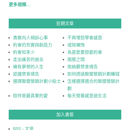
更多視頻….
近期文章
勇敢向人傾訴心事
不再埋怨學會感恩
約會的充實與創造力
戒除懶惰
約會知多少
為甚麼要戀愛約會
走出痛苦的過去
兩膝之間
擁有夢想的人生
依納爵禁食禱告
認識禁食禱告
如何透過聯盟營銷計劃賺錢
選擇聯盟營銷計劃小貼士
怎樣選擇適合的聯盟營銷計
劃
陪伴是最真實的愛
每天懷著感恩過生活
加入書簽
RSS - 文章