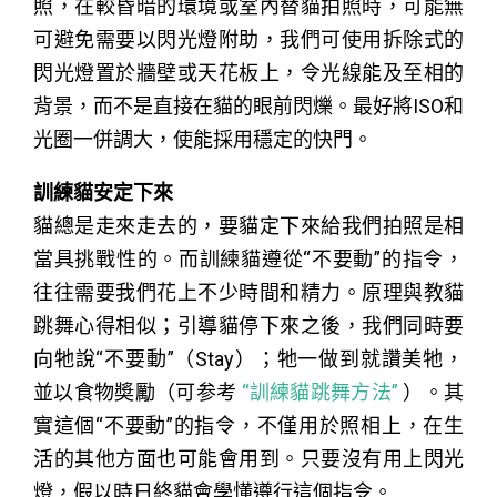
照，在較昏暗的環境或室內替貓拍照時，可能無
可避免需要以閃光燈附助，我們可使用拆除式的
閃光燈置於牆壁或天花板上，令光線能及至相的
背景，而不是直接在貓的眼前閃爍。最好將ISO和
光圈一併調大，使能採用穩定的快門。
訓練貓安定下來
貓總是走來走去的，要貓定下來給我們拍照是相
當具挑戰性的。而訓練貓遵從“不要動”的指令，
往往需要我們花上不少時間和精力。原理與教貓
跳舞心得相似；引導貓停下來之後，我們同時要
向牠說“不要動”（Stay）；牠一做到就讚美牠，
並以食物奬勵（可参考
“訓練貓跳舞方法”
）。其
實這個“不要動”的指令，不僅用於照相上，在生
活的其他方面也可能會用到。只要沒有用上閃光
燈，假以時日終貓會學懂遵行這個指令。