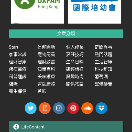
文章分類
Start
信仰園地
個人成長
奇聞異事
家事常識
寵物飼養
烹飪技巧
熱門話題
理財智庫
理財致富
生命日糧
生活智庫
疾病醫療
知識百科
研經講道
科技新知
科普通識
美容護膚
興趣時尚
葡萄酒
貓咪
運動康體
關係物語
靈修禱告
養生保健
首飾
LifeContent