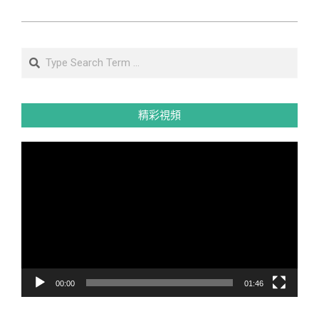
Search
精彩視頻
視
訊
播
放
器
00:00
01:46