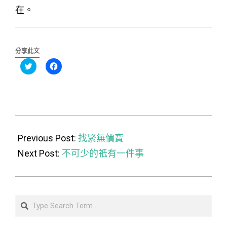
在。
分享此文
分
按
享
一
到
下
Twitter(在
以
新
分
視
享
窗
至
中
Facebook(在
開
新
2023-
啟)
視
窗
07-
Previous Post:
中
找緊無價寶
開
啟)
11
Next Post:
不可少的祇有一件事
Search