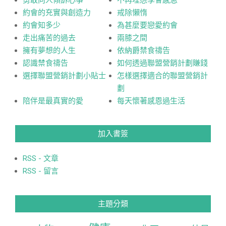
勇敢向人傾訴心事
不再埋怨學會感恩
約會的充實與創造力
戒除懶惰
約會知多少
為甚麼要戀愛約會
走出痛苦的過去
兩膝之間
擁有夢想的人生
依納爵禁食禱告
認識禁食禱告
如何透過聯盟營銷計劃賺錢
選擇聯盟營銷計劃小貼士
怎樣選擇適合的聯盟營銷計
劃
陪伴是最真實的愛
每天懷著感恩過生活
加入書簽
RSS - 文章
RSS - 留言
主題分類