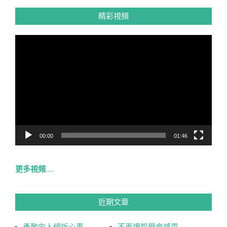
精彩視頻
視
訊
播
放
器
00:00
01:46
更多視頻….
近期文章