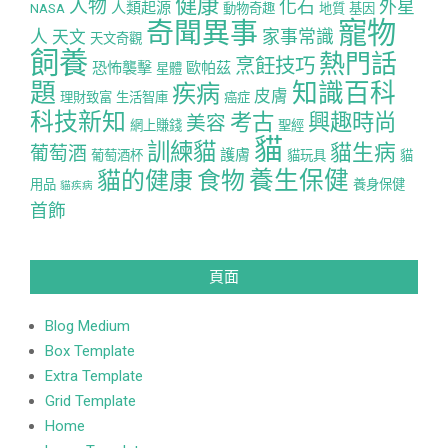
健康
人物
化石
外星
人類起源
NASA
動物奇趣
地質
基因
寵物
奇聞異事
人
家事常識
天文
天文奇觀
飼養
熱門話
烹飪技巧
恐怖襲擊
歐帕茲
星體
題
知識百科
疾病
皮膚
理財致富
生活智庫
癌症
科技新知
考古
興趣時尚
美容
網上賺錢
聖經
貓
訓練貓
貓生病
葡萄酒
護膚
葡萄酒杯
貓玩具
貓
養生保健
貓的健康
食物
用品
養身保健
貓疾病
首飾
頁面
Blog Medium
Box Template
Extra Template
Grid Template
Home