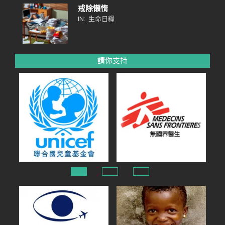
戒除懶惰
IN:
生命日糧
請你支持