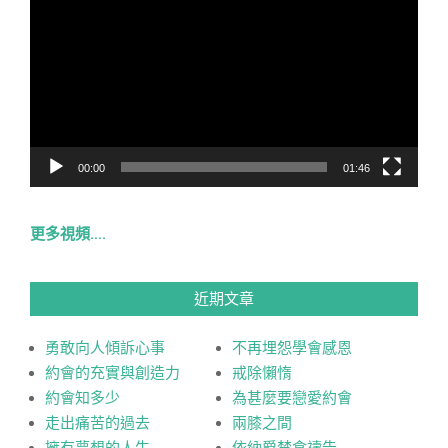
訊
播
放
器
00:00
01:46
更多視頻….
近期文章
勇敢向人傾訴心事
不再埋怨學會感恩
約會的充實與創造力
戒除懶惰
約會知多少
為甚麼要戀愛約會
走出痛苦的過去
兩膝之間