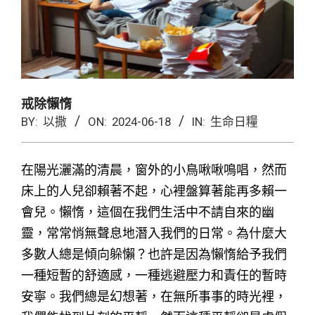
戒除懶惰
BY:
以撒
ON:
2024-06-18
IN:
生命日糧
在陽光灑滿的清晨，窗外的小鳥啾啾鳴唱，然而
床上的人兒卻賴著不起，心裡盤算著能再多賴一
會兒。懶惰，這個在我們生活中不請自來的幽
靈，常常悄無聲息地潛入我們的日常。為什麼大
多數人總是傾向躲懶？也許是因為懶惰給予我們
一種短暫的舒適感，一種逃避壓力和責任的暫時
安寧。我們總是幻想著，在無所事事的時光裡，