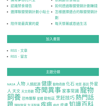
擁有夢想的人生
依納爵禁食禱告
認識禁食禱告
如何透過聯盟營銷計劃賺錢
選擇聯盟營銷計劃小貼士
怎樣選擇適合的聯盟營銷計
劃
陪伴是最真實的愛
每天懷著感恩過生活
加入書簽
RSS - 文章
RSS - 留言
主題分類
健康
人物
化石
外星
人類起源
NASA
動物奇趣
地質
基因
寵物
奇聞異事
人
家事常識
天文
天文奇觀
飼養
熱門話
烹飪技巧
恐怖襲擊
歐帕茲
星體
題
知識百科
疾病
皮膚
理財致富
生活智庫
癌症