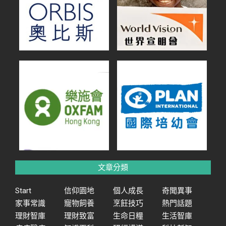
文章分類
Start
信仰園地
個人成長
奇聞異事
家事常識
寵物飼養
烹飪技巧
熱門話題
理財智庫
理財致富
生命日糧
生活智庫