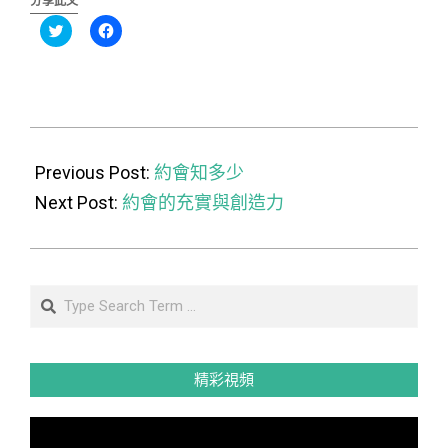
分享此文
分
按
享
一
到
下
Twitter(在
以
新
分
視
享
窗
至
中
Facebook(在
開
新
2024-
啟)
視
窗
06-
Previous Post:
中
約會知多少
開
啟)
18
Next Post:
約會的充實與創造力
Search
精彩視頻
視