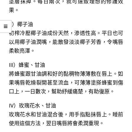
塗層抺掉。每日兩次，就可達致理想的修護效
果。
II）椰子油
初榨冷壓椰子油成份天然，渗透性高。平日也可
以用椰子油潤嘴，能散發淡淡椰子芳香，令嘴唇
柔軟亮澤。
III）蜂蜜、甘油
將蜂蜜跟甘油調和好的黏稠物薄薄敷在唇上。如
果嘴唇乾燥裂開甚至流血，可薄薄塗搽蜂蜜到傷
口上，一日數次，幫助紓緩痛楚，有助復原。
IV）玫瑰花水、甘油
玫瑰花水和甘油混合後，用手指點抺唇上。睡前
使用這個方法，翌日嘴唇將會柔潤重現。