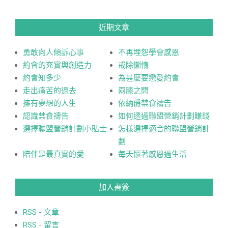
近期文章
勇敢向人傾訴心事
不再埋怨學會感恩
約會的充實與創造力
戒除懶惰
約會知多少
為甚麼要戀愛約會
走出痛苦的過去
兩膝之間
擁有夢想的人生
依納爵禁食禱告
認識禁食禱告
如何透過聯盟營銷計劃賺錢
選擇聯盟營銷計劃小貼士
怎樣選擇適合的聯盟營銷計
劃
陪伴是最真實的愛
每天懷著感恩過生活
加入書簽
RSS - 文章
RSS - 留言