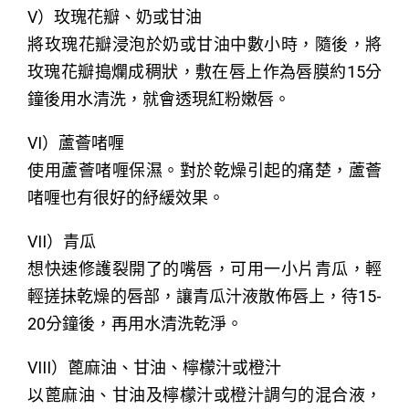
V）玫瑰花瓣、奶或甘油
將玫瑰花瓣浸泡於奶或甘油中數小時，隨後，將
玫瑰花瓣搗爛成稠狀，敷在唇上作為唇膜約15分
鐘後用水清洗，就會透現紅粉嫩唇。
VI）蘆薈啫喱
使用蘆薈啫喱保濕。對於乾燥引起的痛楚，蘆薈
啫喱也有很好的紓緩效果。
VII）青瓜
想快速修護裂開了的嘴唇，可用一小片青瓜，輕
輕搓抺乾燥的唇部，讓青瓜汁液散佈唇上，待15-
20分鐘後，再用水清洗乾淨。
VIII）蓖麻油、甘油、檸檬汁或橙汁
以蓖麻油、甘油及檸檬汁或橙汁調勻的混合液，