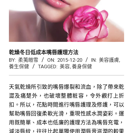
乾燥冬日低成本嘴唇護理方法
BY:
柔荑皚雪
ON:
2015-12-20
IN:
美容護膚
,
養生保健
TAGGED:
美容
,
養身保健
天氣乾燥所引致的嘴唇爆裂和流血，除了帶來乾
澀及痛楚外，也破壞整體粧容，令外觀打上折
扣。所以，花點時間進行嘴唇護理及修護，可以
幫助嘴唇回復柔軟光滑，重現性感水潤姿彩。運
用既簡單、成本也低廉的護理方法為嘴唇充電，
減淡唇紋，往往比起單獨使用潤唇膏滋潤的較果