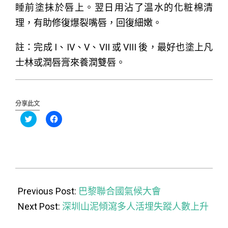
睡前塗抺於唇上。翌日用沾了温水的化粧棉清
理，有助修復爆裂嘴唇，回復細嫩。
註：完成 I、IV、V、VII 或 VIII 後，最好也塗上凡
士林或潤唇膏來養潤雙唇。
分享此文
分
按
享
一
到
下
Twitter(在
以
新
分
視
享
窗
至
中
Facebook(在
開
新
2015-
啟)
視
窗
12-
Previous Post:
中
巴黎聯合國氣候大會
開
啟)
20
Next Post:
深圳山泥傾瀉多人活埋失蹤人數上升