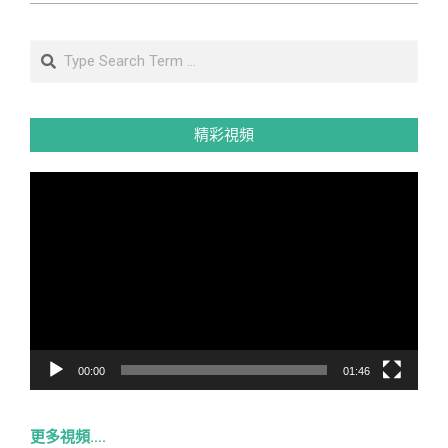
Search
精彩視頻
視
訊
播
放
器
00:00
01:46
更多視頻….