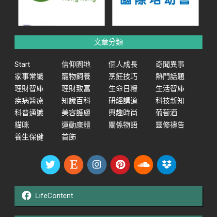
文章分類
Start
信仰園地
個人成長
奇聞異事
家事常識
寵物飼養
烹飪技巧
熱門話題
理財智庫
理財致富
生命日糧
生活智庫
疾病醫療
知識百科
研經講道
科技新知
科普通識
美容護膚
興趣時尚
葡萄酒
貓咪
運動康體
關係物語
靈修禱告
養生保健
首飾
LifeContent