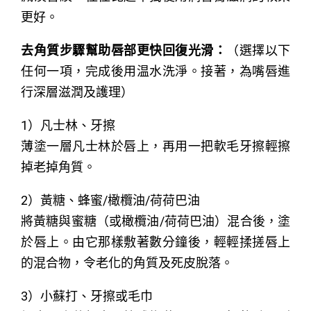
更好。
去角質步驟幫助唇部更快回復光滑：
（選擇以下
任何一項，完成後用温水洗淨。接著，為嘴唇進
行深層滋潤及護理）
1）凡士林、牙擦
薄塗一層凡士林於唇上，再用一把軟毛牙擦輕擦
掉老掉角質。
2）黃糖、蜂蜜/橄欖油/荷荷巴油
將黃糖與蜜糖（或橄欖油/荷荷巴油）混合後，塗
於唇上。由它那樣敷著數分鐘後，輕輕揉搓唇上
的混合物，令老化的角質及死皮脫落。
3）小蘇打、牙擦或毛巾