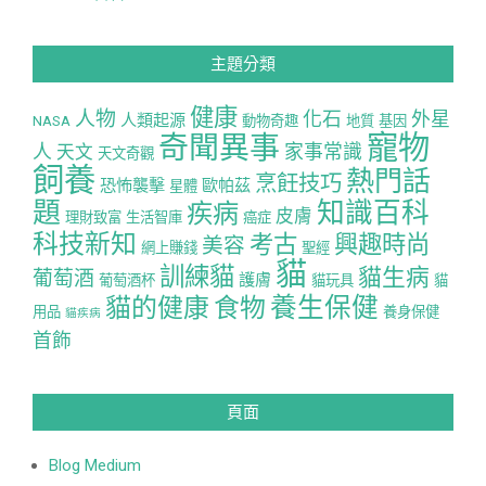
主題分類
健康
人物
化石
外星
人類起源
NASA
動物奇趣
地質
基因
寵物
奇聞異事
人
家事常識
天文
天文奇觀
飼養
熱門話
烹飪技巧
恐怖襲擊
歐帕茲
星體
題
知識百科
疾病
皮膚
理財致富
生活智庫
癌症
科技新知
考古
興趣時尚
美容
網上賺錢
聖經
貓
訓練貓
貓生病
葡萄酒
護膚
葡萄酒杯
貓玩具
貓
養生保健
貓的健康
食物
用品
養身保健
貓疾病
首飾
頁面
Blog Medium