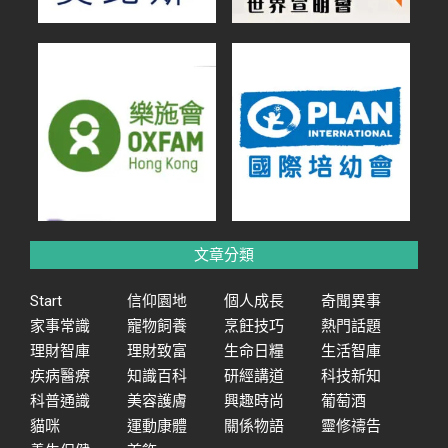
文章分類
Start
信仰園地
個人成長
奇聞異事
家事常識
寵物飼養
烹飪技巧
熱門話題
理財智庫
理財致富
生命日糧
生活智庫
疾病醫療
知識百科
研經講道
科技新知
科普通識
美容護膚
興趣時尚
葡萄酒
貓咪
運動康體
關係物語
靈修禱告