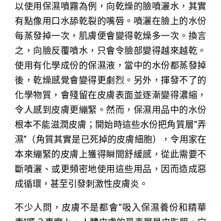
以使用保濕噴霧為例，向乾燥的臉噴灑水，其實
有點像用口水舔乾裂的嘴唇。噴灑在臉上的水份
每蒸發掉一次，肌膚便會變得乾燥多一次。換言
之，向臉反覆噴水，只會令臉部變得越來越乾。
使用有化學成份的保濕液，當中的水份都蒸發掉
後，乾燥感覺會變得更劇烈。另外，揮發不了的
化學物質，會殘留在皮膚表面並逐漸變得濃縮，
令人感到皮膚更繃緊。然而，保濕用品中的水份
根本不能滋潤皮膚；開始時這些水份把角質層“弄
濕”（角質其實是已死掉的皮膚細胞），令用家在
本來繃緊的皮膚上獲得瞬間舒緩感，從此需要不
斷噴灑、或更頻密地使用這些用品，因而造成惡
成循環，甚至引發刺激性皮膚炎。
不少人問，皮膚不是都會“吸入保濕養份和精華