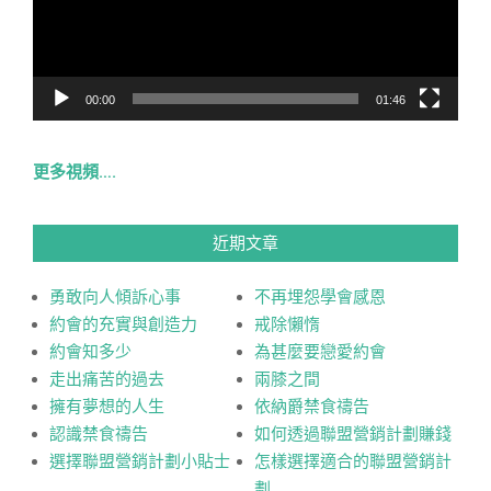
器
00:00
01:46
更多視頻….
近期文章
勇敢向人傾訴心事
不再埋怨學會感恩
約會的充實與創造力
戒除懶惰
約會知多少
為甚麼要戀愛約會
走出痛苦的過去
兩膝之間
擁有夢想的人生
依納爵禁食禱告
認識禁食禱告
如何透過聯盟營銷計劃賺錢
選擇聯盟營銷計劃小貼士
怎樣選擇適合的聯盟營銷計
劃