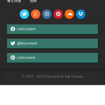
養生保健
首飾
LifeContent
@lifecontent
LifeContent
© 2015 - 2024 Copyright by Life Content