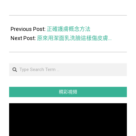
新
分
視
享
窗
至
中
Facebook(在
開
新
2015-
啟)
視
窗
12-
Previous Post:
中
正確護膚概念方法
開
啟)
01
Next Post:
原來用潔面乳洗臉這樣傷皮膚…
Search
精彩視頻
視
訊
播
放