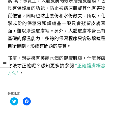
素”嗎？事實上，人體皮膚的最表層是皮脂膜，它
具有保護層的功能，防止被病原體或其他有害物
質侵害，同時也防止養份和水份散失。所以，化
學成份的保濕液和護膚品一般只會殘留皮膚表
面，難以滲透皮膚裡。另外，人體皮膚本身已有
基礎的保濕能力，多餘的保濕程序只會破壞這種
自衛機制，形成有問題的膚質。
那麼，想要擁有美麗水潤的健康肌膚，什麼護膚
方法才正確呢？想知更多請参閱
“正確護膚概念
方法”
。
分享此文
分
按
享
一
到
下
Twitter(在
以