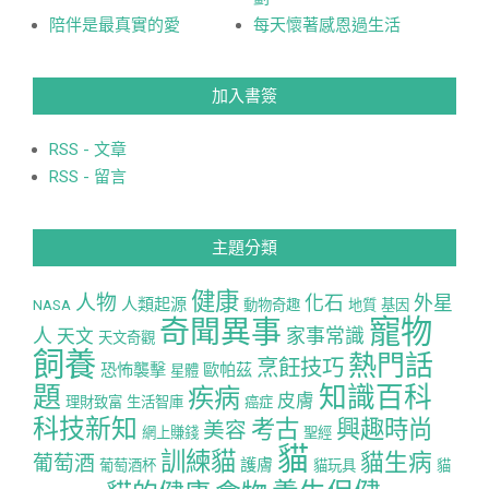
陪伴是最真實的愛
每天懷著感恩過生活
加入書簽
RSS - 文章
RSS - 留言
主題分類
健康
人物
化石
外星
人類起源
NASA
動物奇趣
地質
基因
寵物
奇聞異事
人
家事常識
天文
天文奇觀
飼養
熱門話
烹飪技巧
恐怖襲擊
歐帕茲
星體
題
知識百科
疾病
皮膚
理財致富
生活智庫
癌症
科技新知
考古
興趣時尚
美容
網上賺錢
聖經
貓
訓練貓
貓生病
葡萄酒
護膚
葡萄酒杯
貓玩具
貓