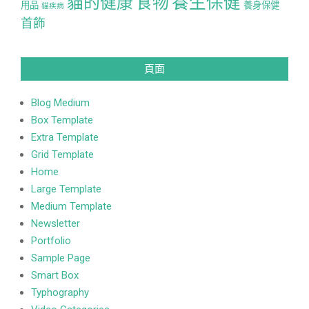
養生保健
貓的健康
食物
用品
養身保健
貓疾病
首飾
頁面
Blog Medium
Box Template
Extra Template
Grid Template
Home
Large Template
Medium Template
Newsletter
Portfolio
Sample Page
Smart Box
Typhography