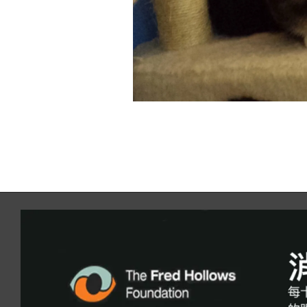
2015-
10-
15