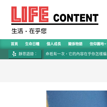
Skip
to
content
LIFE
首頁
生命日糧
個人成長
關係物語
信仰園地
CONTENT
Primary
靜思語錄：
生命祇有一次，它的內容在乎你怎樣編寫
Navigation
Menu