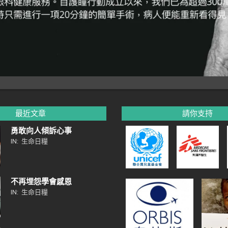
最近文章
請你支持
勇敢向人傾訴心事
IN:
生命日糧
不再埋怨學會感恩
IN:
生命日糧