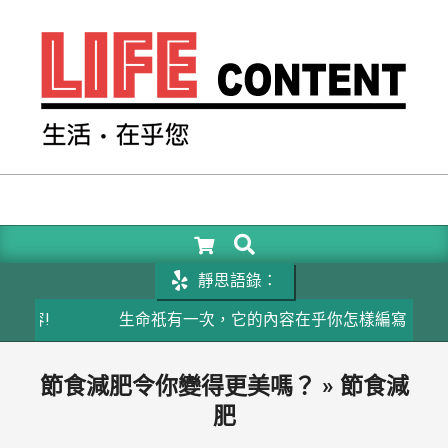
Skip
to
content
LIFE
CONTENT
SEARCH
Primary
Navigation
靜思語錄：
Menu
容!
生命祇有一次，它的內容在乎你怎樣編寫
節食減肥令你變得更美嗎？ »
節食減
肥