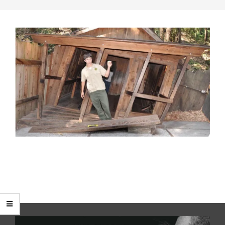
2016-
04-
01