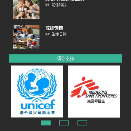
IN:
關係物語
戒除懶惰
IN:
生命日糧
請你支持