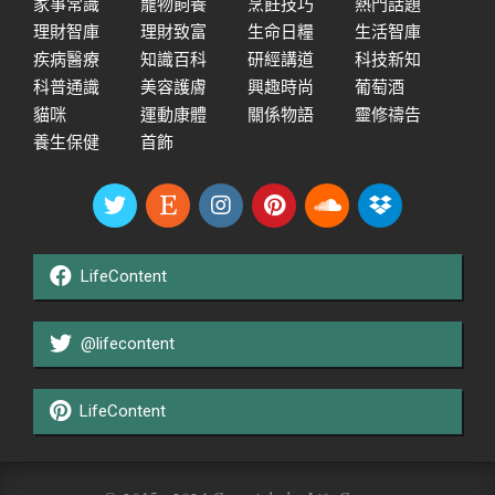
家事常識
寵物飼養
烹飪技巧
熱門話題
理財智庫
理財致富
生命日糧
生活智庫
疾病醫療
知識百科
研經講道
科技新知
科普通識
美容護膚
興趣時尚
葡萄酒
貓咪
運動康體
關係物語
靈修禱告
養生保健
首飾
LifeContent
@lifecontent
LifeContent