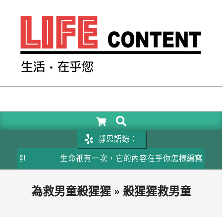
Skip
to
content
LIFE
CONTENT
SEARCH
Primary
Navigation
靜思語錄：
Menu
容!
生命祇有一次，它的內容在乎你怎樣編寫
為救男童殺猩猩 »
殺猩猩救男童