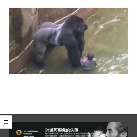
2016-
06-
02