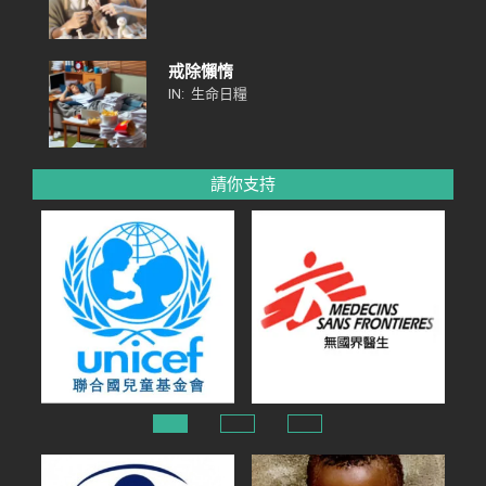
戒除懶惰
IN:
生命日糧
請你支持