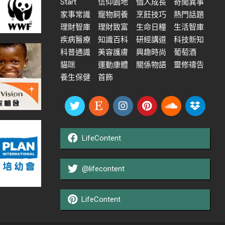
Start
信仰園地
個人成長
奇聞異事
家事常識
寵物飼養
烹飪技巧
熱門話題
理財智庫
理財致富
生命日糧
生活智庫
疾病醫療
知識百科
研經講道
科技新知
科普通識
美容護膚
興趣時尚
葡萄酒
貓咪
運動康體
關係物語
靈修禱告
養生保健
首飾
LifeContent
@lifecontent
LifeContent