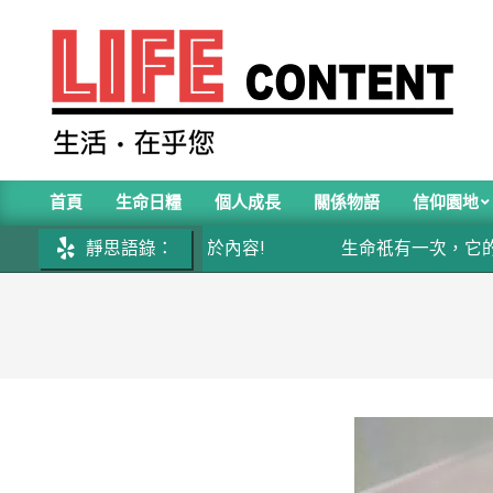
Skip
to
content
LIFE
首頁
生命日糧
個人成長
關係物語
信仰園地
CONTENT
Primary
價值不在於長短，而在於內容!
靜思語錄：
生命祇有一次，它的內
Navigation
Menu