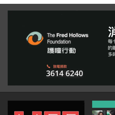
11-
07